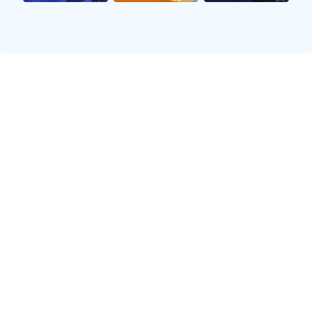
回顾过去几个赛季，老鹰和奇才在季后赛中的相遇更
是让人难以忘怀。在关键时刻，两队都能爆发出惊人
的实力，使得比赛充满悬念。例如，在2017年的季后
赛中，两队曾经打得不可开交，让球迷们目不暇接。
这种历史渊源不仅增加了双方对抗的火药味，也为本
场赛事增添了更多故事性。无论是老鹰主场还是奇才
主场，每一次对决都吸引了大量观众关注，为球迷献
上了一场又一场视听盛宴。