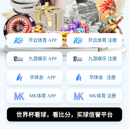
体育明星
Home
德国与北爱尔兰精彩对决集锦回顾与分析
德国与北爱尔兰精彩对决集锦回顾
与分析