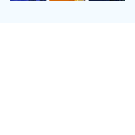
近几年的交锋记录显示，两队在友谊赛和正式赛事中
都有过碰撞。每一次对阵都吸引了众多球迷关注，因
为这不仅是技术层面的比拼，更是精神层面的较量。
通过这些历史数据，可以看出，两队之间形成了一种
特殊的竞争关系。
此外，政治因素也在一定程度上影响了两国足球的发
展。尽管如此，足球作为一种体育项目，却能够超越