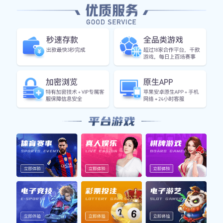
2025-08-17 02:48:15
291
本文将对德国与北爱尔兰之间的精彩对决进行深入回
顾与分析。这场比赛不仅展现了两队在球场上的技战
术能力，还反映了各自国家足球文化的独特魅力。首
先，我们将从历史背景入手，探讨两队交锋的渊源与
发展。其次，分析双方技战术特点及其在比赛中的体
现。第三部分则集中讨论关键球员的表现对比赛结果
的影响。最后，我们将总结这场比赛所带来的启示和
未来展望，希望能为读者提供全面而深入的理解。
1、历史背景与交锋记录
德国与北爱尔兰的交锋可以追溯到多年前，两支球队
在国际赛场上有着相对较长的交手历史。德国作为欧
洲足球强国，一直以来都是世界足坛的重要角色，而
北爱尔兰则以其顽强拼搏著称。在过去的数次交锋
中，德国队占据明显优势，但北爱尔兰也时常给人惊
喜。