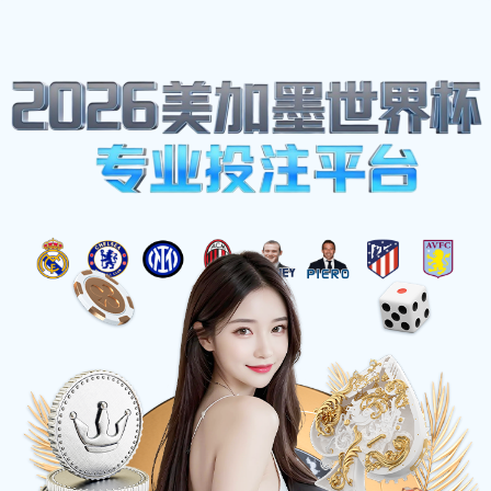
我们的邮箱地址:
mdyzrq@126.com
致电我们:
15140519316