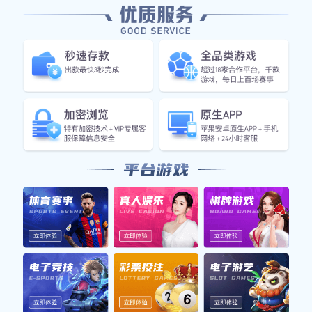
管理层回应：不考虑交易
2025-06-06 00:04:37
399
在最近的NBA赛季中，丹佛掘金队表现出色，以出色
的团队协作和顽强的意志力闯入了季后赛，并在西部
赛区的强队中脱颖而出。随着赛季结束后的休赛期来
临，各种关于掘金队主力球员交易的传闻开始满天
飞，令球迷和媒体们纷纷猜测球队未来的走向。
这些交易传闻的源头主要集中在掘金队的几名核心球
员身上，特别是球队的当家球星尼古拉·约基奇
（NikolaJokic）和贾马尔·穆雷（JamalMurray）。
有媒体报道，掘金队可能会选择在休赛期对阵容进行
大调整，通过交易来换取其他顶级球星，以期在下赛
季冲击更高的荣誉。管理层对此持完全不同的看法。
管理层强力回应：不考虑交易
面对愈演愈烈的交易传闻，掘金队的管理层第一时间