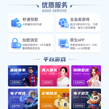
力实现梦想的精彩时刻
2025-10-17 01:00:11
243
在这个充满激情与梦想的时代，足球作为全球最受欢
迎的运动之一，不仅凝聚了无数球迷的心，也成为了
许多人追求梦想的重要动力。在这一背景下，众多足
球明星齐聚一堂，为各行各业的人们送上祝福和鼓
励，以激励他们在追逐梦想的道路上勇往直前。本文
将围绕“足球明星们齐聚送祝福为你加油助力实现梦想
的精彩时刻”展开讨论，从足球明星的影响力、他们所
传递的正能量、赛事中的团结精神及对社会责任感的
呼唤四个方面进行详细阐述。每一个方面都将揭示出
足球不仅是一项运动，更是一种文化，一种力量，激
励着人们不断前进，实现自己的梦想。
1、足球明星的影响力
足球明星们在全球范围内拥有着巨大的影响力，他们
不仅是场上的英雄，更是无数年轻人的榜样。每当一