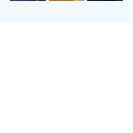
位球星在比赛中展现出色表现时，都会吸引无数目
光，激发起年轻人对于这项运动乃至于生活的热爱。
这种影响力使得他们能够通过自身的平台，将积极向
上的信息传播给更广泛的人群，从而鼓舞更多的人去
追寻自己的梦想。
此外，很多足球明星利用自己的知名度参与公益活
动，通过捐款、支教等方式回馈社会。他们用实际行
动证明了成功并不止于个人成就，更应该肩负起对社
会的责任。例如，有些球员成立基金会，帮助贫困地
区儿童接受教育，这种善举不仅提升了他们自身形
象，也为更多人树立了榜样。