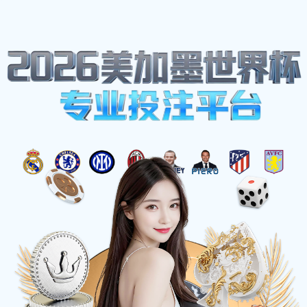
我们的邮箱地址:
mdyzrq@126.com
致电我们:
15140519316