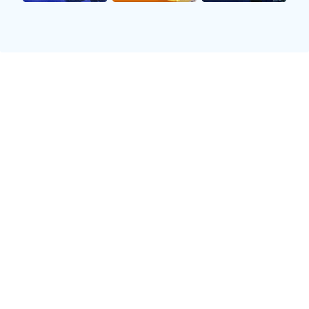
分。首先，球队建立了完善的人才培养体系，从青训
开始就注重对年轻运动员的挖掘与培育，为队伍源源
不断地输送新鲜血液。其次，在教练团队方面，西安
羽毛球队汇聚了一批经验丰富且专业素质高超的教
练，他们不仅具备深厚的理论知识，还拥有丰富的实
战经验，能够根据不同比赛情况灵活调整策略。
此外，球队在日常训练中注重科学化管理，通过数据
分析来评估每位运动员的训练效果和竞技状态。这种
基于数据驱动的方法使得教练组能够及时发现问题，
并进行针对性的调整，以保证运动员始终保持最佳状
态。同时，团队内部积极营造良好的氛围，提高了士
气，使每位成员都能充分发挥自己的潜力，共同朝着
目标努力。