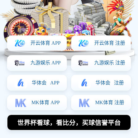
体育明星
Home
足球明星对抗赛精彩回顾与最终比赛结果分析
足球明星对抗赛精彩回顾与最终比
赛结果分析