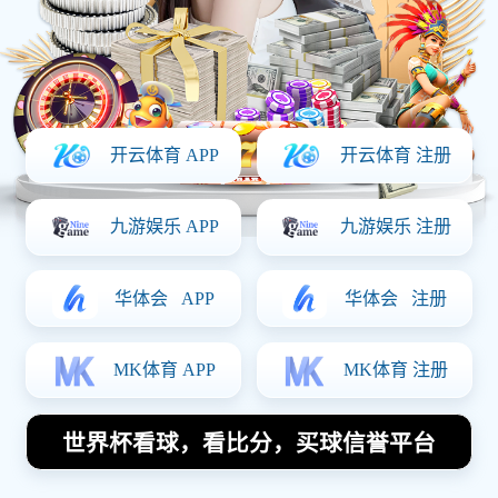
体育明星
Home
篮网与勇士精彩对决现场直播全程回顾与赛后分析
篮网与勇士精彩对决现场直播全程
回顾与赛后分析