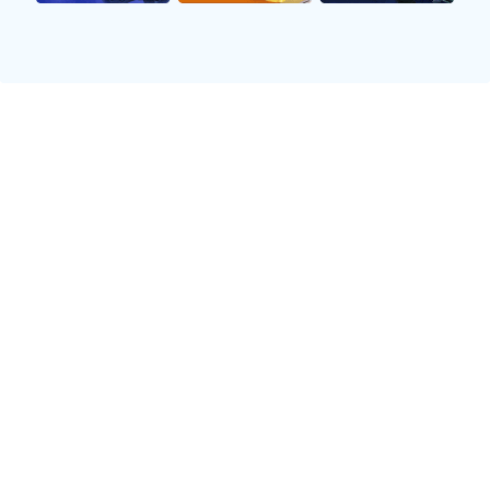
在进入大学后，凯斯勒选择了阿拉巴马大学继续深
造。在这里，他不仅锻炼了自己的基本功，还接受了
系统性的职业训练。他的出色表现使得他迅速成为
NCAA联赛中的明星球员，并赢得了许多奖项和荣
誉。这段时间为他的NBA之路打下了坚实基础。
最终，沃克凯斯勒顺利进入NBA，在选秀中被犹他爵
士队选中。尽管初入联盟时面临种种挑战，但凭借扎
实的基本功和良好的适应能力，他很快获得了上场机