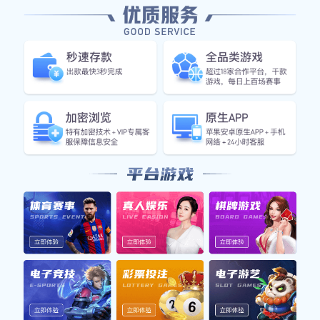
2025-08-15 10:45:20
306
沃克凯斯勒作为新一代NBA球员的代表，以其出色的
身体素质和篮球智商，近年来在联盟中迅速崛起。本
文将从四个方面分析沃克凯斯勒的崛起之路及其未来
发展潜力：他的成长背景与职业生涯初期、技术特点
及场上表现、对球队的影响力以及未来发展的可能方
向。通过详细探讨这些方面，我们可以更全面地理解
沃克凯斯勒在NBA中的重要性，以及他将来可能达到
的高度。
1、成长背景与职业生涯初期
沃克凯斯勒出生于美国南卡罗来纳州，他从小就展现
出了非凡的篮球天赋。在青少年时期，凯斯勒不断参
加各类比赛，并在高中阶段便成为当地备受瞩目的球
员。他身高超过两米，使得他在篮下有着很强的统治
力，同时也让他吸引了众多大学球队的关注。