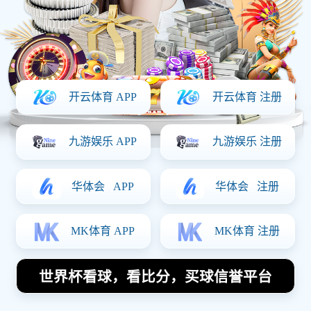
体育热点
Home
尤文图斯与曼联对决迪巴拉能否带领球队逆袭成功
尤文图斯与曼联对决迪巴拉能否带
领球队逆袭成功