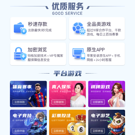
状态分析与复盘总结
2025-11-13 18:38:01
231
本篇文章围绕杭州羽毛球队与成都羽毛球队的赛后状
态分析与复盘总结展开，旨在通过对比赛过程、队伍
表现、技术战术及心理状态的深入剖析，全面呈现两
支球队在比赛中的优劣势及未来发展的方向。首先，
我们将对比赛的整体情况给予概述，并分析各队在不
同方面的表现，包括技战术运用、球员个人表现、团
队协作以及心理素质等。接着，通过数据和实例支持
我们的论点，从而为读者提供一个清晰的复盘视角，
使其更好地理解这场精彩赛事所传达的信息。最后，
结合分析结果，我们将提出改进建议，以期促进两队
在未来比赛中的成长和提升。
1、比赛整体情况回顾
在此次羽毛球对抗赛中，杭州羽毛球队与成都羽毛球
队展开了一场激烈的较量。整场比赛气氛紧张，双方