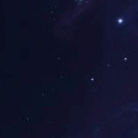
从技术层面看，一个顶级前锋需要兼具多个
位球处理及反击速度等。这些技能决定了一
攻。同时，心理素质也是至关重要的一环，
秀攻击手必备品质之一。
随着科技的发展，数据分析已成为球队选拔
现，可以帮助教练制定针对性的战术方案。
供了科学依据，使得“谁是真正的进球王者”
世俱杯中国官网入口
4、未来新星期待
尽管如今梅西和C罗依旧屹立不倒，但年轻
始展示自己的潜力，例如意大利的新星斯卡
接班的大牌射手。他们不仅拥有出色的身体
成熟，将为他们打开广阔的发展空间。
随着青训体系日益完善，各种形式的青少年
的小选手得到重视，并获得专业指导。这无