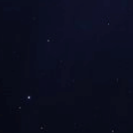
导航
世俱杯时间表·(FIFA)官方网站-2025
发现世
Club World Cup✅🏆
体育热
『hezetraffic.com』🏆✅是世界顶级
真人游戏让生活更精彩!完美体育为国
体育明
内游戏玩家打造的全球最顶级乐趣游
服务方
戏APP,提供下载、入口、首页、平