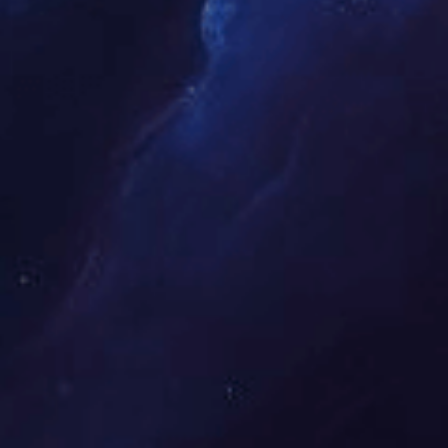
血液。
年轻天才，通过提前签约并给予一定上场时间，让他
长。因此，对于即将崛起的新星而言，每一次机会都
机遇之路上不断追寻属于自己的荣耀。
是进球王者”的话题不仅涉及历史数据回顾，还有现
新星崛起带来的无限可能。在这条漫长而充满激情的
机会书写属于自己的传奇篇章，实现梦想中的“进球
tatistics and records, it also reflects the情感 和人性
瞬间都承载着无数人的希望与梦想，让我们共同期待