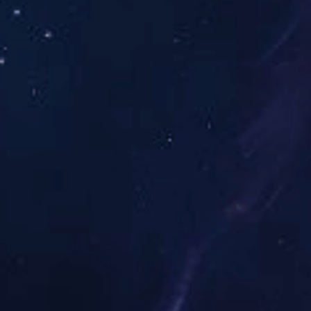
根据统计数据显示，自20世纪初以来，不同
尖前锋都倾向于集中在某些主流联赛中。这
重要参考。
此外，在国际赛场上，各国队伍之间的竞争
不少伟大的前锋正是在这些比赛中脱颖而出