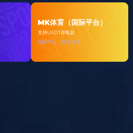
导航
发现世俱杯官方网站
体育热点
体育明星
服务方向
咨询中国·世俱杯(有限公司)官方网站