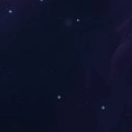
发表评论
Name
*
E-mail Addres
Comment
*
Post Comment