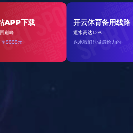
谁是进球王者的终极对决
终目标，也是球员们荣耀与成就的象征。随着各大联
榜上的竞争愈发激烈。本文将围绕“全球足球明星进
主题，从历史数据、现役球员表现、技术分析以及未
历届进球王者的辉煌岁月，分析当今顶级射手的特点
头角的新星，为读者呈现一幅立体而丰富的足球发展
，他们在不同年代创造了令人瞩目的进球纪录。例
卓越表现赢得了无数粉丝。在他们之后，像罗纳尔多
保持者，他们的一举一动都备受关注。