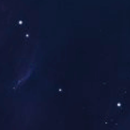
联赛中的最佳射手频繁更替，但整体来看，大多数顶
使得相应的数据统计变得更加清晰，也为后世提供了
激烈，各大洲杯和世界杯也是检验射手的重要战场。
，成为国家英雄，而他们所创造的历史数据也进一步