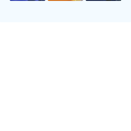
例如，梅西、C罗等传奇人物的参与，使得比赛的关
注度瞬间飙升。他们不仅是球队中的核心，也是全球
范围内最具人气和商业价值的运动员。在他们出场
时，无论是现场观众还是电视机前的观众，都对他们
充满期待，希望能见证他们精彩绝伦的表现。
此外，这样的大牌明星还通过与本地年轻球员互动，
为香港地区培养足球人才提供了难得机会。这种互动