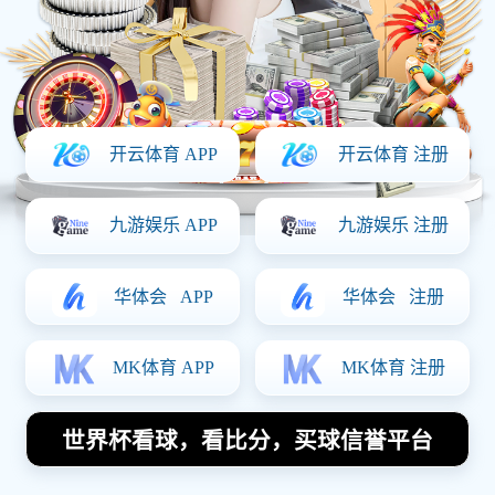
体育热点
Home
巴黎街头足球盛宴足球明星与球迷共度激情时刻
巴黎街头足球盛宴足球明星与球迷
共度激情时刻