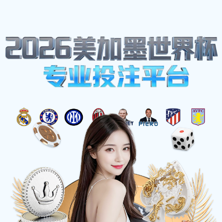
我们的邮箱地址:
mdyzrq@126.com
致电我们:
15140519316