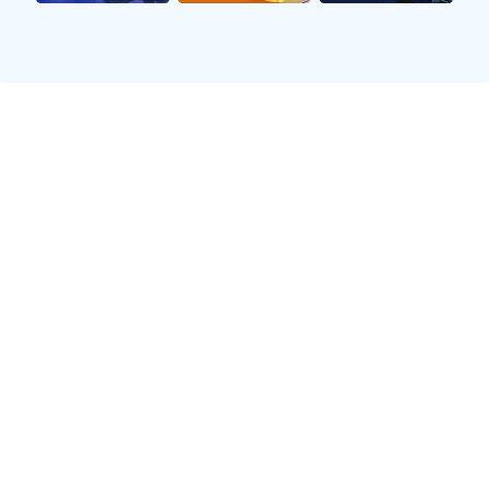
界各地的游客和当地居民，共同庆祝这一全球最受欢
迎的运动。随着近年来街头足球逐渐走入大众视野，
这一活动应运而生，旨在推广健康生活方式和团队精
神。
此外，活动还汇集了各种社会团体、青少年组织以及
体育机构，促进地方经济的发展。许多商家借助这一
机会推出特色商品和服务，从而推动区域内的小型经
济循环。通过这种方式，不仅增强了公众参与感，也
提升了整座城市对于体育事业支持的重要性。