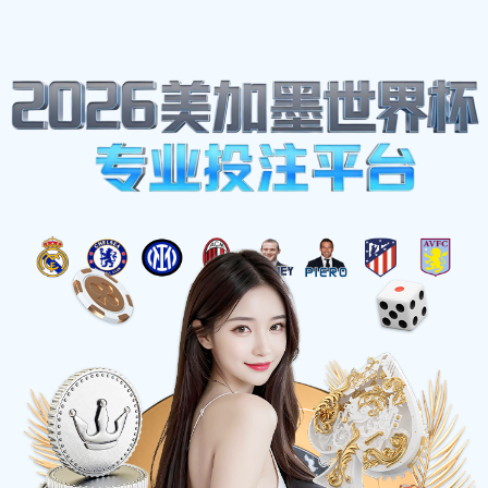
我们的邮箱地址:
mdyzrq@126.com
致电我们:
15140519316