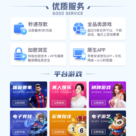
英超足球的魅力与激情
2025-08-04 22:50:56
251
在英超联赛的舞台上，曼彻斯特城与热刺的对决无疑
是每个球迷心中最为期待的经典之战。这场比赛不仅
仅是一场普通的联赛较量，更是两支球队实力与战术
的激烈碰撞，展现了英超足球所独具的魅力与激情。
曼城以其华丽的进攻风格和严密的防守而闻名，而热
刺则凭借快速反击和灵活跑位给人留下深刻印象。本
文将从四个方面详细分析这场对决，分别是：球队历
史背景、技术战术特点、球员个人表现以及比赛氛围
与影响。通过这些角度，我们可以更深入地理解这一
场比赛所蕴含的精彩与感动。
1、球队历史背景
曼彻斯特城与热刺都是英超联赛中具有悠久历史和丰
厚底蕴的球队。曼城成立于1880年，经历了多次起
伏，但自2010年以来，随着阿布扎比投资者入主后，