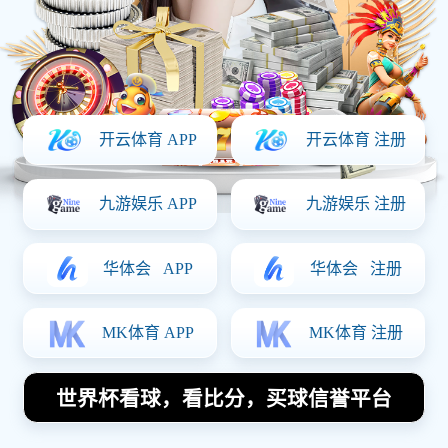
体育热点
Home
曼彻斯特城与热刺的激烈对决展现英超足球的魅力与激情
曼彻斯特城与热刺的激烈对决展现